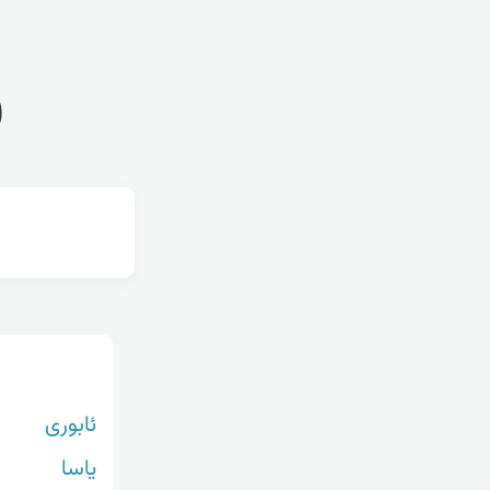
ف
ئابوری
یاسا