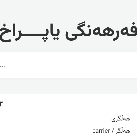
ەرهەنگی یاپــــراخ
r
هەڵگری
هەڵگر / carrier