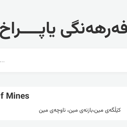
ەرهەنگی یاپــــراخ
Of Mines
کێڵگەی مین،بازنەی مین، ناوچەی مین