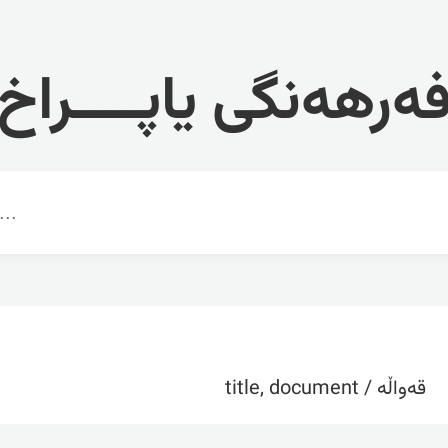
ەرهەنگی یاپــــراخ
قەواڵە / title, document