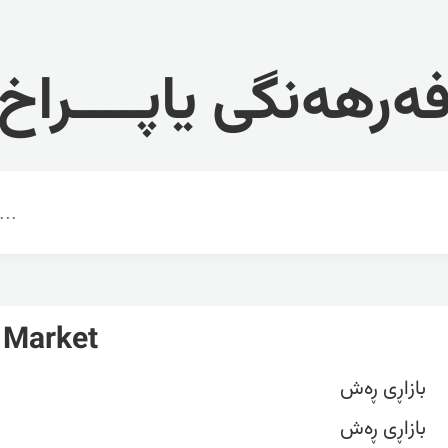
ەرهەنگی یاپــــراخ
 Market
بازاڕی ڕەش
بازاڕی ڕەش