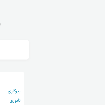
ف
بیرکاری
ئابوری