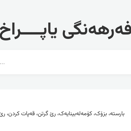
ەرهەنگی یاپــــراخ
بارستە، بزۆک، کۆمەلەبینایەک، رێ گرتن، قەپات کردن، رێ