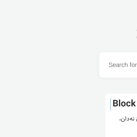
Word
Block
 نەدان،