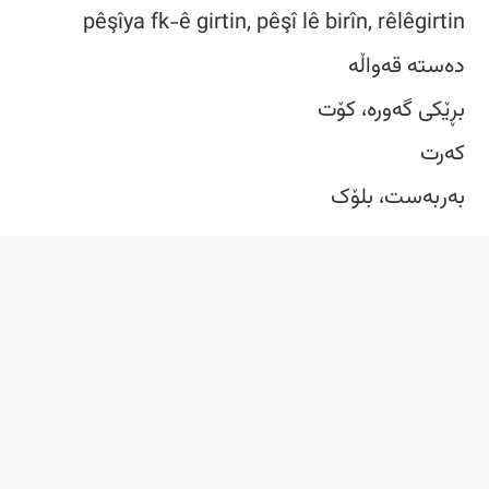
pêşîya fk-ê girtin, pêşî lê birîn, rêlêgirtin
دەستە قەواڵە
بڕێکی گەورە، کۆت
کەرت
به‌ربه‌ست، بلۆک