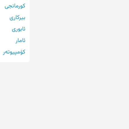
کورمانجی
بیرکاری
ئابوری
ئامار
کۆمپیوتەر