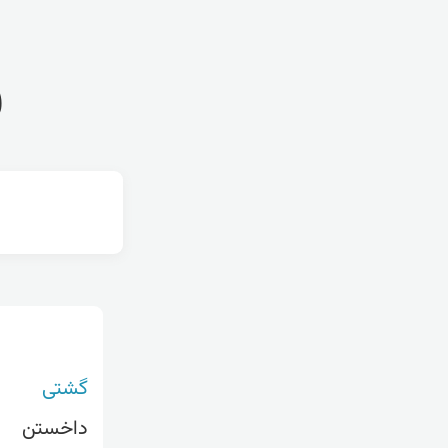
ف
گشتی
داخستن