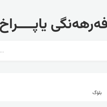
ەرهەنگی یاپــــراخ
بلۆگ