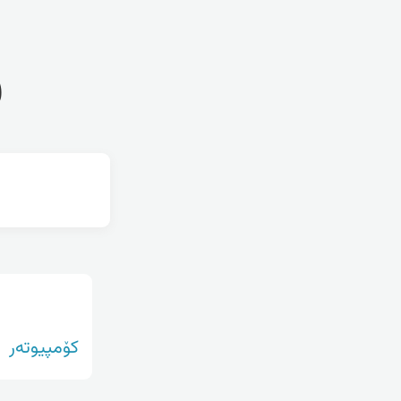
ف
کۆمپیوتەر