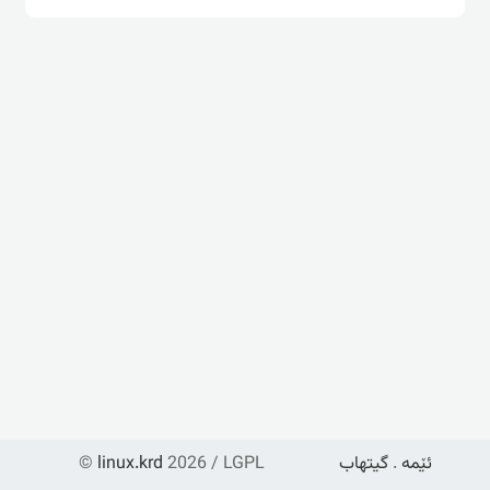
ئێمە
.
گیتهاب
2026 / LGPL
linux.krd
©