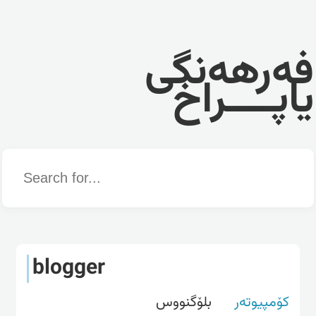
فەرهەنگی
یاپــــراخ
Word
blogger
کۆمپیوتەر
بلۆگنووس