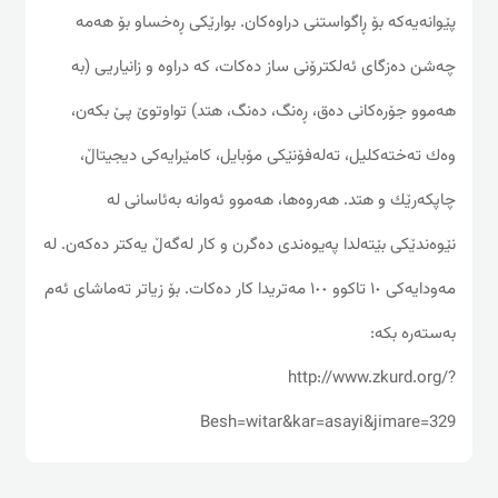
پێوانه‌یه‌كه بۆ ڕاگواستنی دراوه‌کان. بوارێكی ڕه‌خساو‌ بۆ هه‌مه‌
چه‌شن ده‌زگای ئه‌لكترۆنی ساز ده‌كات، كه‌ دراوه‌ و زانیاریی (به‌
هه‌موو جۆره‌كانی ده‌ق، ڕه‌نگ، ده‌نگ، هتد) تواوتوێ پێ بكه‌ن،
وه‌ك ته‌خته‌كلیل، ته‌له‌فۆنێكی مۆبایل، كامێرایه‌كی دیجیتاڵ،
چاپكه‌رێك و هتد. هه‌روه‌ها، هه‌موو ئه‌وانه‌ به‌ئاسانی له‌
نێوه‌ندێكی بێته‌لدا په‌یوه‌ندی ده‌گرن و كار له‌گه‌ڵ یه‌كتر ده‌كه‌ن. له‌
مه‌ودایه‌كی ١٠ تاكوو ١٠٠ مه‌تریدا كار ده‌كات. بۆ زیاتر ته‌ماشای ئه‌م
به‌سته‌ره‌ بكه‌:
http://www.zkurd.org/?
Besh=witar&kar=asayi&jimare=329