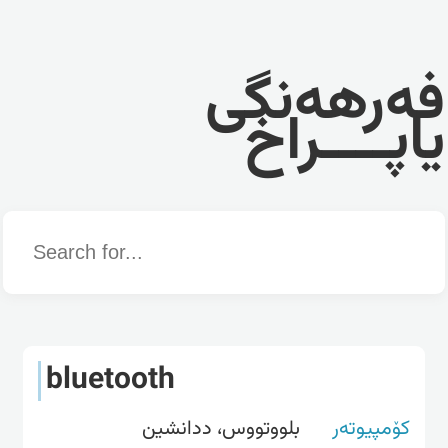
فەرهەنگی
یاپــــراخ
Word
bluetooth
کۆمپیوتەر
بلووتووس، ددانشین