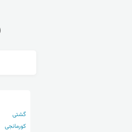
ف
گشتی
کورمانجی