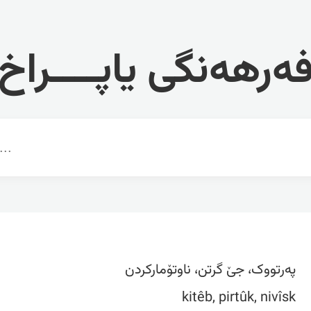
ەرهەنگی یاپــــراخ
پەرتووک، جێ گرتن، ناوتۆمارکردن
kitêb, pirtûk, nivîsk