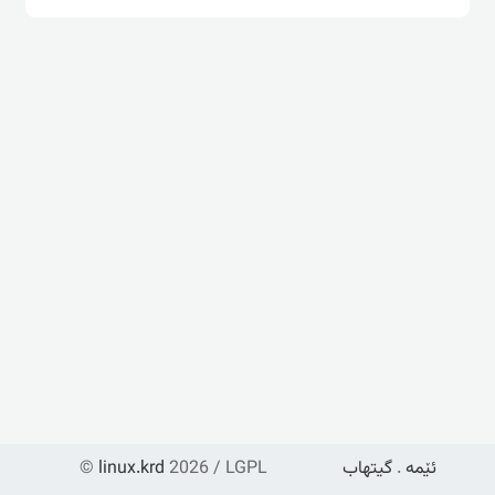
ئێمە
.
گیتهاب
2026 / LGPL
linux.krd
©