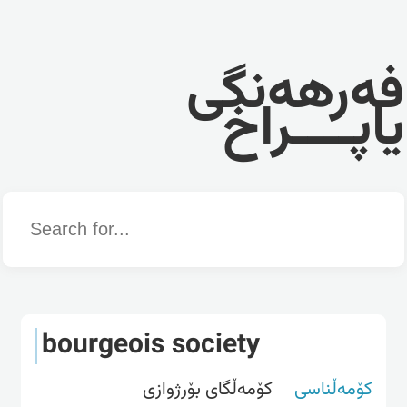
فەرهەنگی
یاپــــراخ
Word
bourgeois society
کۆمەڵناسی
کۆمەڵگای بۆرژوازی