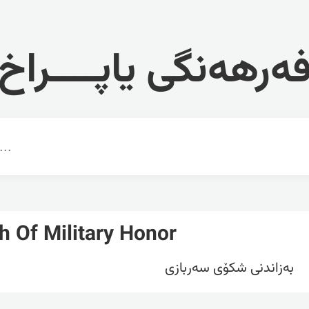
ەرهەنگی یاپــــراخ
h Of Military Honor
بەزاندنی شکۆی سەربازی