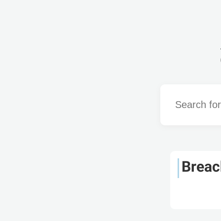
Word
Breac