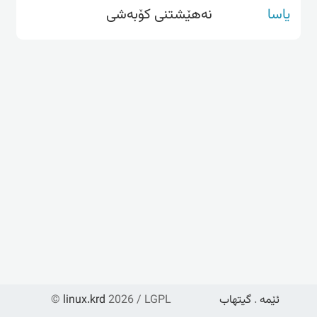
یاسا
نەهێشتنی کۆبەشی
©
linux.krd
2026 / LGPL
گیتهاب
.
ئێمە