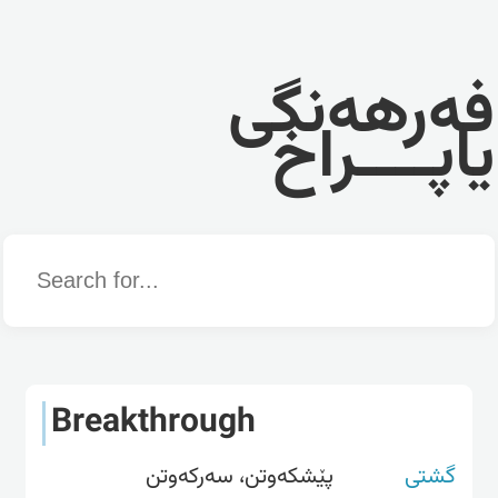
فەرهەنگی
یاپــــراخ
Word
Breakthrough
گشتی
پێشکەوتن، سەرکەوتن