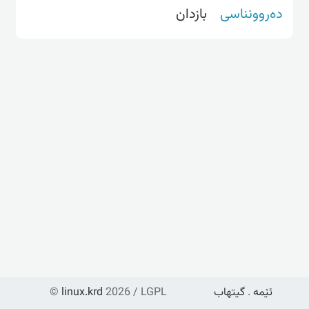
دەروونناسی
بازدان
ئێمە
.
گیتهاب
2026 / LGPL
linux.krd
©