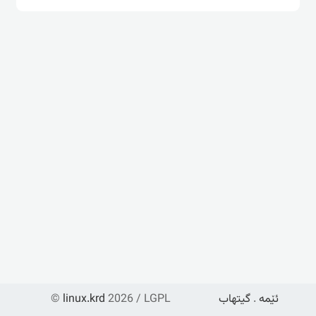
ئێمە
.
گیتهاب
2026 / LGPL
linux.krd
©