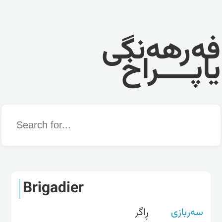
فەرهەنگی
یاپــــراخ
Word
Brigadier
سەربازی
ڕاگر