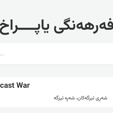
ەرهەنگی یاپــــراخ
cast War
شەڕی ئیزگەکان، شەڕە ئیزگە