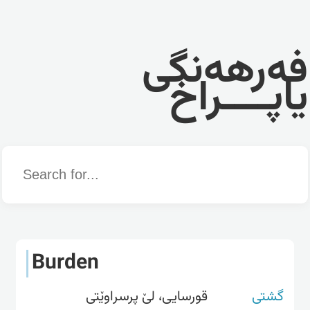
فەرهەنگی
یاپــــراخ
Word
Burden
گشتی
قورسایی، لێ پرسراوێتی