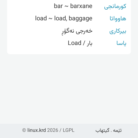
کورمانجی
bar ~ barxane
هاوواتا
load ~ load, baggage
بیرکاری
خەرجی نەگۆڕ
یاسا
بار / Load
ئێمە
.
گیتهاب
2026 / LGPL
linux.krd
©