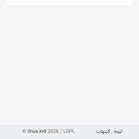
ئێمە
.
گیتهاب
2026 / LGPL
linux.krd
©