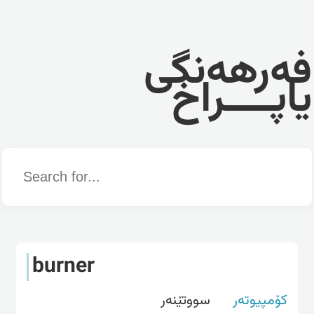
فەرهەنگی
یاپــــراخ
Word
burner
کۆمپیوتەر
سووتێنه‌ر