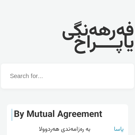
فەرهەنگی
یاپــــراخ
Word
By Mutual Agreement
یاسا
بە رەزامەندی هەردوولا