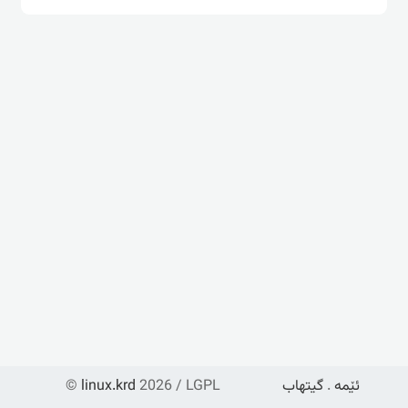
ئێمە
.
گیتهاب
2026 / LGPL
linux.krd
©