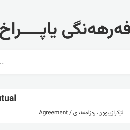
ەرهەنگی یاپــــراخ
tual
لێکرازیبوون، رەزامەندی / Agreement