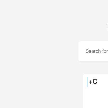
Word
C+