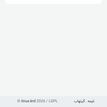
ئێمە
.
گیتهاب
2026 / LGPL
linux.krd
©