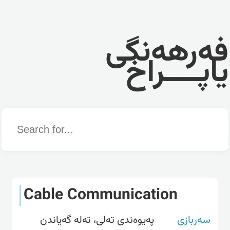
فەرهەنگی
یاپــــراخ
Word
Cable Communication
سەربازی
پەیوەندی تەلی، تەلە گەیاندن