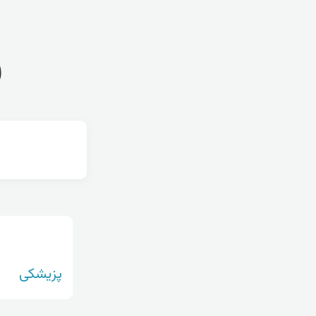
ف
پزیشکی