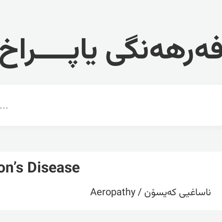
ەرهەنگی یاپــــراخ
on’s Disease
ناساغیی کەیسۆن / Aeropathy