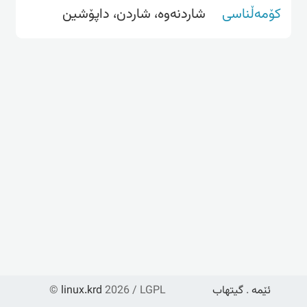
کۆمەڵناسی
شاردنەوە، شاردن، داپۆشین
ئێمە
.
گیتهاب
2026 / LGPL
linux.krd
©