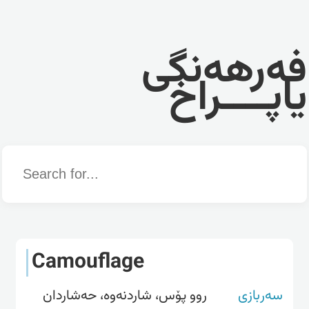
فەرهەنگی
یاپــــراخ
Word
Camouflage
سەربازی
روو پۆس، شاردنەوە، حەشاردان