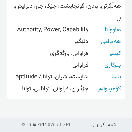
هەڵگرتن، بردن، گونجایشت، جێگا، جێ، دێرایش،
بڕ
هاوواتا
Authority, Power, Capability
هەورامی
دلێگیر
کیمیا
فراوانی، بارگەگری
بیرکاری
فراوانی
یاسا
شایستە، شیان، توانا / aptitude
کۆمپیوتەر
جێگرتن، فراوانی، توانایی، توانا
ئێمە
.
گیتهاب
2026 / LGPL
linux.krd
©