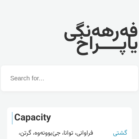
فەرهەنگی
یاپــــراخ
Word
Capacity
گشتی
فراوانى، توانا، جێ‌بوونەوە، گرتن،