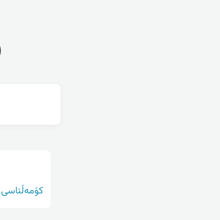
ف
کۆمەڵناسی