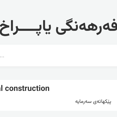
ەرهەنگی یاپــــراخ
al construction
پێکهاتەی سەرمایە