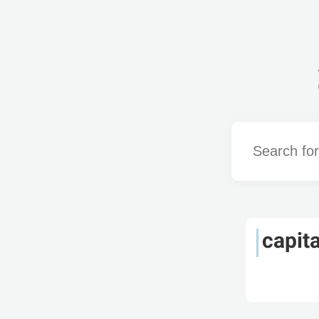
Word
capit