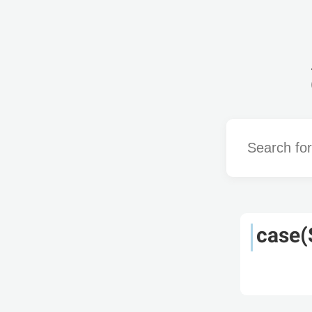
Word
case