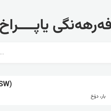
ەرهەنگی یاپــــراخ
(SW)
بار، دۆخ