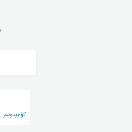
ف
کۆمپیوتەر