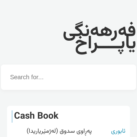
فەرهەنگی
یاپــــراخ
Word
Cash Book
ئابوری
پەڕاوی سدوق (لەژمێریاریدا)