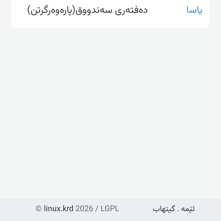
یاسا
دەفتەری سەندووق(پارەوەرگرتن)
ئێمە
.
گیتهاب
2026 / LGPL
linux.krd
©