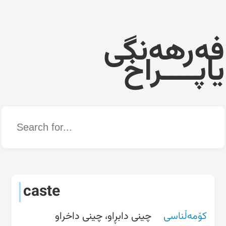
فەرهەنگی
یاپــــراخ
Word
caste
کۆمەڵناسی
چینی دابڕاو، چینی داخراو