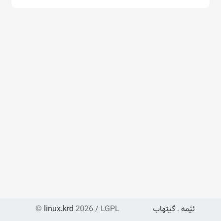
ئێمە
.
گیتهاب
2026 / LGPL
linux.krd
©