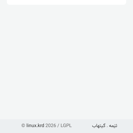
ئێمە
.
گیتهاب
2026 / LGPL
linux.krd
©