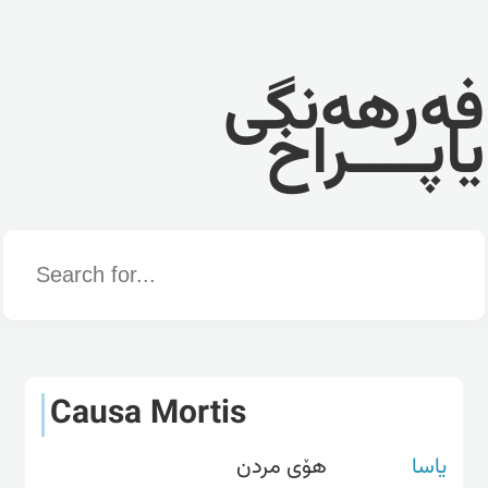
فەرهەنگی
یاپــــراخ
Word
Causa Mortis
یاسا
هۆی مردن