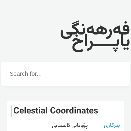
فەرهەنگی
یاپــــراخ
Word
Celestial Coordinates
بیرکاری
پۆوتانی ئاسمانی