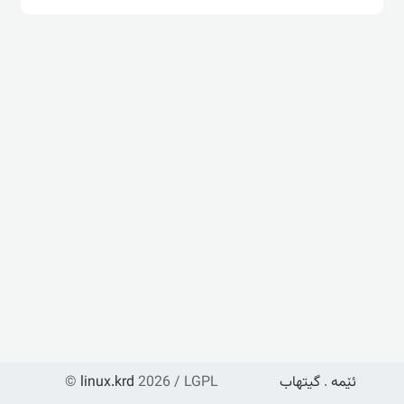
ئێمە
.
گیتهاب
2026 / LGPL
linux.krd
©