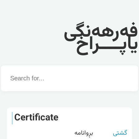
فەرهەنگی
یاپــــراخ
Word
Certificate
گشتی
بڕوانامە