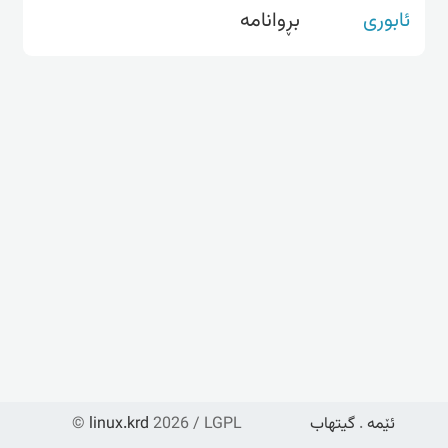
ئابوری
بڕوانامە
ئێمە
.
گیتهاب
2026 / LGPL
linux.krd
©