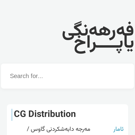
فەرهەنگی
یاپــــراخ
Word
CG Distribution
ئامار
مەرجە دابەشکردنی گاوس /