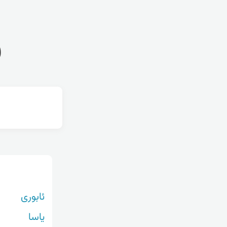
ف
ئابوری
یاسا