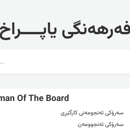
ەرهەنگی یاپــــراخ
man Of The Board
سەرۆکی ئەنجومەنی کارگێڕی
سەرۆکی ئەنجوومەن