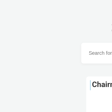
Word
Chair