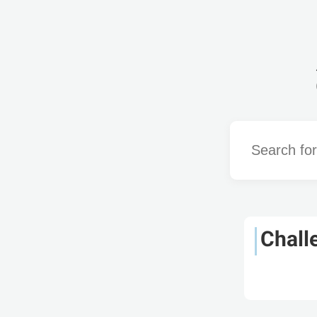
Word
Chall