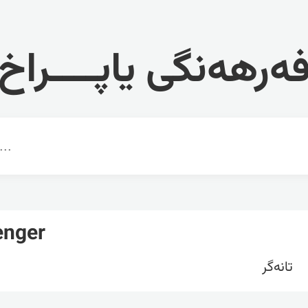
ەرهەنگی یاپــــراخ
enger
تانەگر