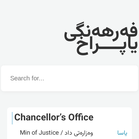
فەرهەنگی
یاپــــراخ
Word
Chancellor’s Office
یاسا
وەزارەتی داد / Min of Justice