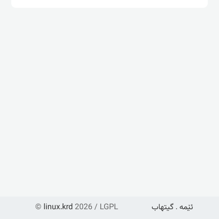
©
linux.krd
2026 / LGPL
گیتهاب
.
ئێمە