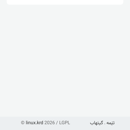
ئێمە
.
گیتهاب
2026 / LGPL
linux.krd
©