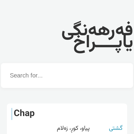
فەرهەنگی
یاپــــراخ
Word
Chap
گشتی
پیاو، کوڕ، زەلام