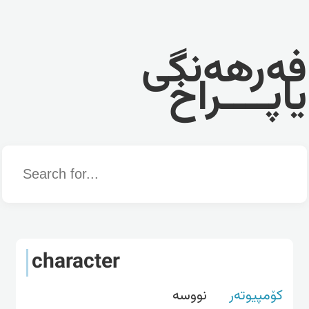
فەرهەنگی
یاپــــراخ
Word
character
کۆمپیوتەر
نووسه