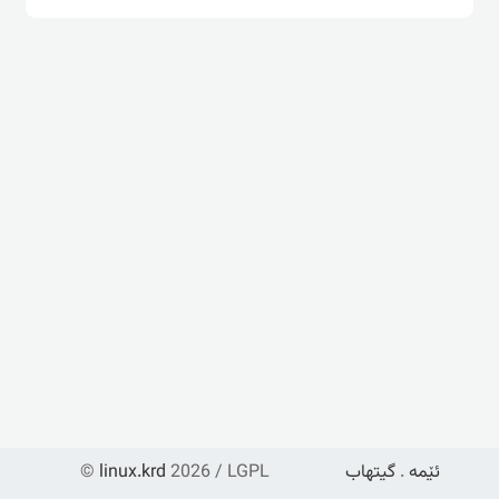
ئێمە
.
گیتهاب
2026 / LGPL
linux.krd
©