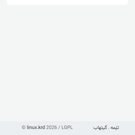
ئێمە
.
گیتهاب
2026 / LGPL
linux.krd
©