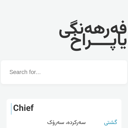
فەرهەنگی
یاپــــراخ
Word
Chief
گشتی
سەرکردە، سەرۆک