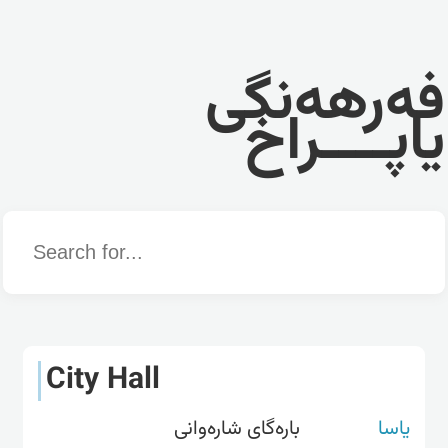
فەرهەنگی
یاپــــراخ
Word
City Hall
یاسا
بارەگای شارەوانی