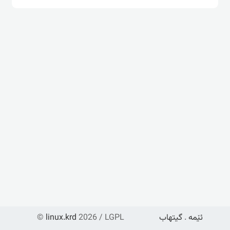
ئێمە
.
گیتهاب
2026 / LGPL
linux.krd
©