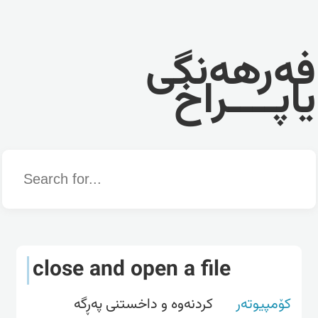
فەرهەنگی
یاپــــراخ
Word
close and open a file
کۆمپیوتەر
کردنه‌وه‌ و داخستنی په‌ڕگه‌