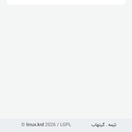
ئێمە
.
گیتهاب
2026 / LGPL
linux.krd
©