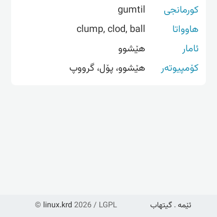
کورمانجی
gumtil
هاوواتا
clump, clod, ball
ئامار
هێشوو
کۆمپیوتەر
هێشوو، پۆل، گرووپ
ئێمە
.
گیتهاب
2026 / LGPL
linux.krd
©