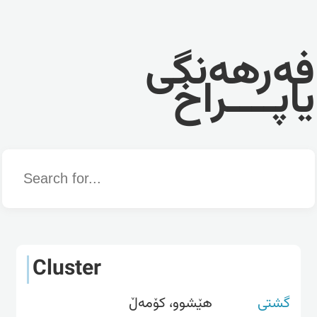
فەرهەنگی
یاپــــراخ
Word
Cluster
گشتی
هێشوو، کۆمەڵ