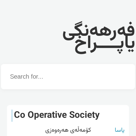
فەرهەنگی
یاپــــراخ
Word
Co Operative Society
یاسا
کۆمەڵەی هەرەوەزی