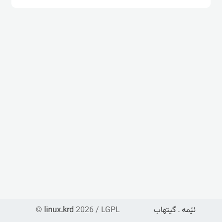
ئێمە
.
گیتهاب
2026 / LGPL
linux.krd
©