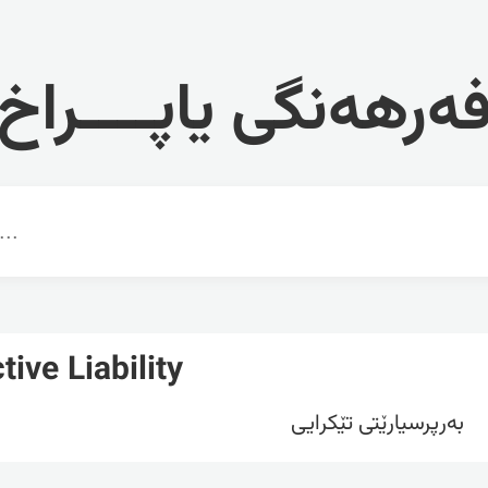
ەرهەنگی یاپــــراخ
tive Liability
بەرپرسیارێتی تێکرایی