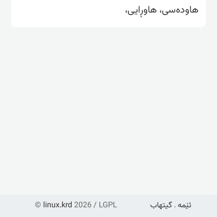
هاودەسی، هاوڕایی،
ئێمە
.
گیتهاب
2026 / LGPL
linux.krd
©