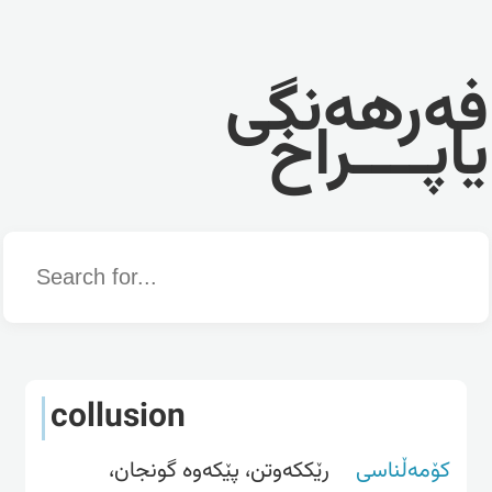
فەرهەنگی
یاپــــراخ
Word
collusion
کۆمەڵناسی
رێککەوتن، پێکەوە گونجان،