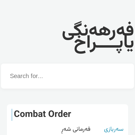
فەرهەنگی
یاپــــراخ
Word
Combat Order
سەربازی
فەرمانی شەڕ