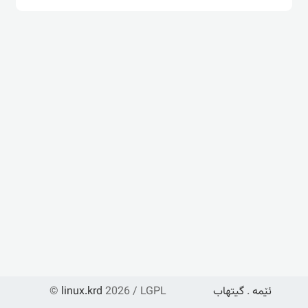
ئێمە
.
گیتهاب
2026 / LGPL
linux.krd
©