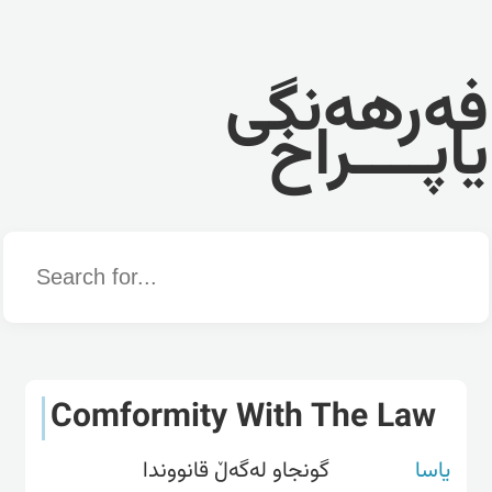
فەرهەنگی
یاپــــراخ
Word
Comformity With The Law
یاسا
گونجاو لەگەڵ قانووندا