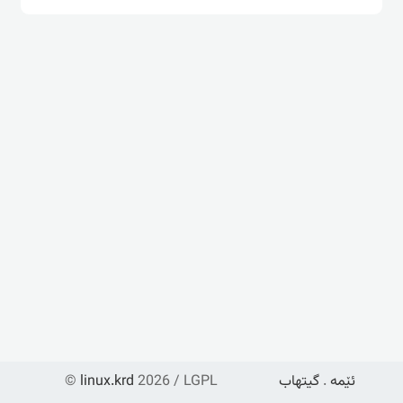
ئێمە
.
گیتهاب
2026 / LGPL
linux.krd
©