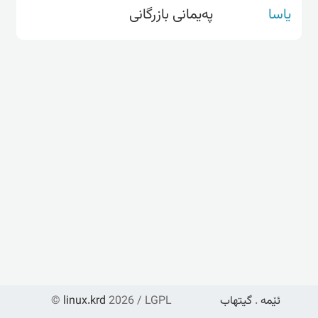
یاسا
پەیمانی بازرگانی
ئێمە
.
گیتهاب
2026 / LGPL
linux.krd
©