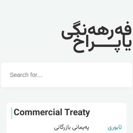
فەرهەنگی
یاپــــراخ
Word
Commercial Treaty
ئابوری
پەیمانی بازرگانی