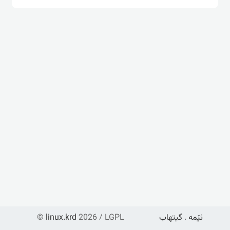
ئێمە
.
گیتهاب
2026 / LGPL
linux.krd
©