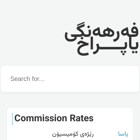
فەرهەنگی
یاپــــراخ
Word
Commission Rates
یاسا
رێژەی کۆمیسیۆن