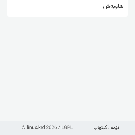
هاوبەش
ئێمە
.
گیتهاب
2026 / LGPL
linux.krd
©