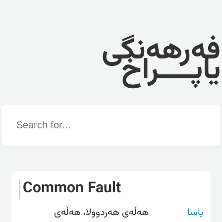
فەرهەنگی
یاپــــراخ
Word
Common Fault
یاسا
هەڵەی هەردوولا، هەڵەی