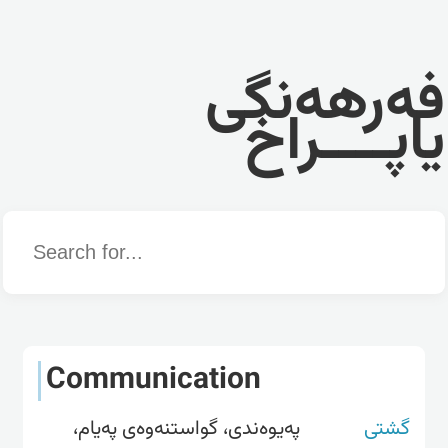
فەرهەنگی
یاپــــراخ
Word
Communication
گشتی
پەیوەندی، گواستنەوەى پەیام،