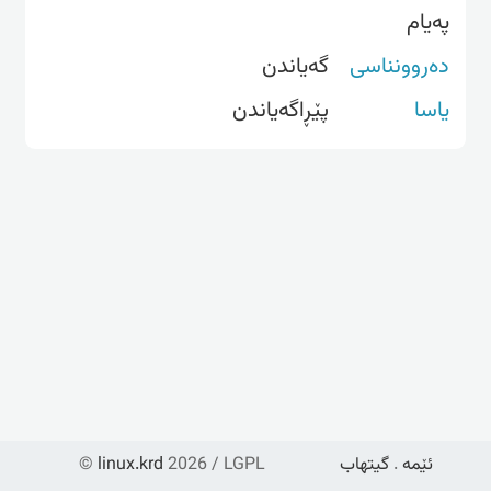
پەیام
دەروونناسی
گەیاندن
یاسا
پێڕاگەیاندن
ئێمە
.
گیتهاب
2026 / LGPL
linux.krd
©